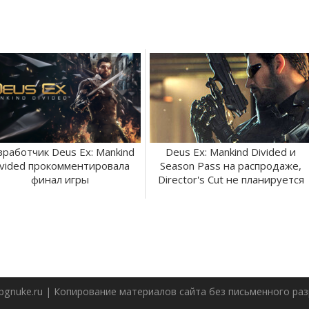
зработчик Deus Ex: Mankind
Deus Ex: Mankind Divided и
ivided прокомментировала
Season Pass на распродаже,
финал игры
Director's Cut не планируется
pgnuke.ru | Копирование материалов сайта без письменного р