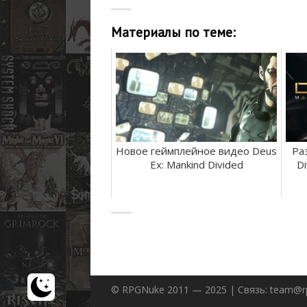
Материалы по теме:
Новое геймплейное видео Deus
Ра
Ex: Mankind Divided
D
© RPGNuke 2011 — 2025 | Связь: team@r