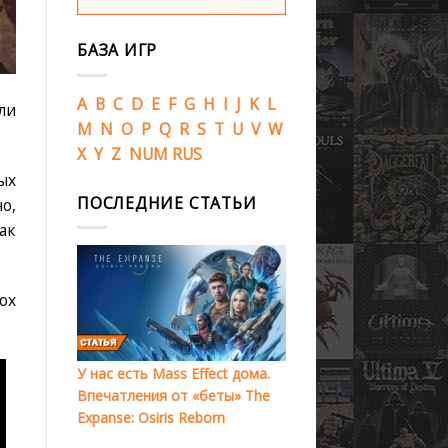
БАЗА ИГР
A
B
C
D
E
F
G
H
I
J
K
L
ли
M
N
O
P
Q
R
S
T
U
V
W
X
Y
Z
NUM
RUS
ых
ПОСЛЕДНИЕ СТАТЬИ
о,
ак
ox
У нас есть Mass Effect дома.
Впечатления от «беты» The
Expanse: Osiris Reborn