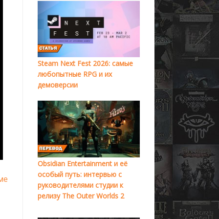
Steam Next Fest 2026: самые
любопытные RPG и их
демоверсии
Obsidian Entertainment и её
особый путь: интервью с
ме
руководителями студии к
релизу The Outer Worlds 2