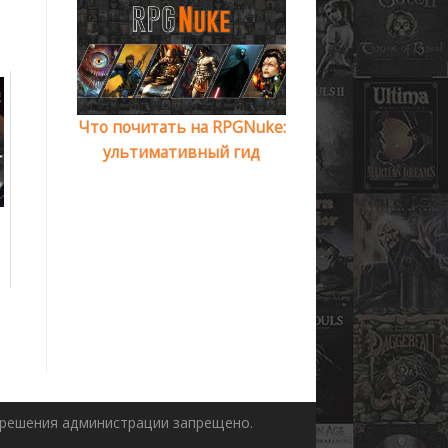
Что почитать на RPGNuke:
ультимативный гид
азрешения администрации запрещено.