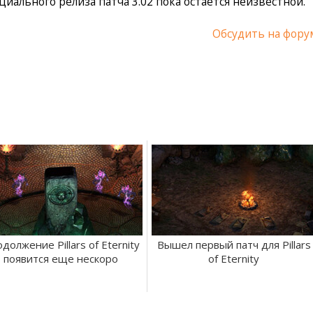
иального релиза патча 3.02 пока остается неизвестной.
Обсудить на фору
должение Pillars of Eternity
Вышел первый патч для Pillars
появится еще нескоро
of Eternity