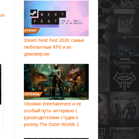
ме
Steam Next Fest 2026: самые
любопытные RPG и их
демоверсии
Obsidian Entertainment и её
особый путь: интервью с
руководителями студии к
релизу The Outer Worlds 2