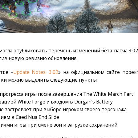
смогла опубликовать перечень изменений бета-патча 3.02
пустив новую ревизию обновления.
тке «
Update Notes: 3.02
» на официальном сайте проект
тки можно выделить следующие пункты:
прогресса игры после завершения The White March Part I
цией White Forge и входом в Durgan’s Battery
не застревает при выборе игроком своего персонажа
ием в Caed Nua End Slide
иями игры при смене зон и загрузке сохранений