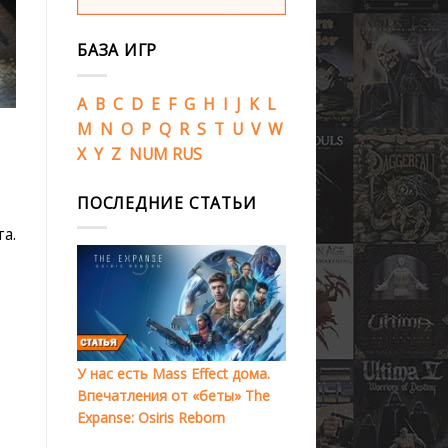
БАЗА ИГР
A
B
C
D
E
F
G
H
I
J
K
L
M
N
O
P
Q
R
S
T
U
V
W
X
Y
Z
NUM
RUS
ПОСЛЕДНИЕ СТАТЬИ
а.
У нас есть Mass Effect дома.
Впечатления от «беты» The
Expanse: Osiris Reborn