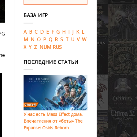
БАЗА ИГР
A
B
C
D
E
F
G
H
I
J
K
L
PG
M
N
O
P
Q
R
S
T
U
V
W
X
Y
Z
NUM
RUS
ne
ПОСЛЕДНИЕ СТАТЬИ
У нас есть Mass Effect дома.
Впечатления от «беты» The
Expanse: Osiris Reborn