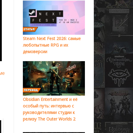
Steam Next Fest 2026: самые
любопытные RPG и их
демоверсии
ме
Obsidian Entertainment и её
особый путь: интервью с
руководителями студии к
релизу The Outer Worlds 2