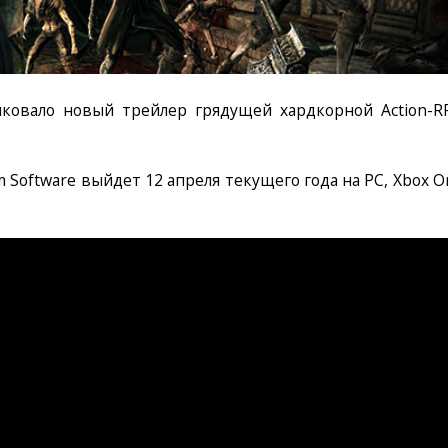
иковало новый трейлер грядущей хардкорной Action-R
 Software выйдет 12 апреля текущего года на PC, Xbox O