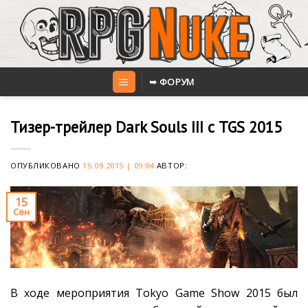
Skip
to
content
➥ ФОРУМ
Тизер-трейлер Dark Souls III с TGS 2015
ОПУБЛИКОВАНО
15.09.2015 | 09:04
АВТОР:
15
Сен
В ходе мероприятия Tokyo Game Show 2015 был