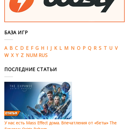
БАЗА ИГР
A
B
C
D
E
F
G
H
I
J
K
L
M
N
O
P
Q
R
S
T
U
V
W
X
Y
Z
NUM
RUS
ПОСЛЕДНИЕ СТАТЬИ
У нас есть Mass Effect дома. Впечатления от «беты» The