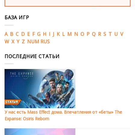
БАЗА ИГР
A
B
C
D
E
F
G
H
I
J
K
L
M
N
O
P
Q
R
S
T
U
V
W
X
Y
Z
NUM
RUS
ПОСЛЕДНИЕ СТАТЬИ
У нас есть Mass Effect дома. Впечатления от «беты» The
Expanse: Osiris Reborn