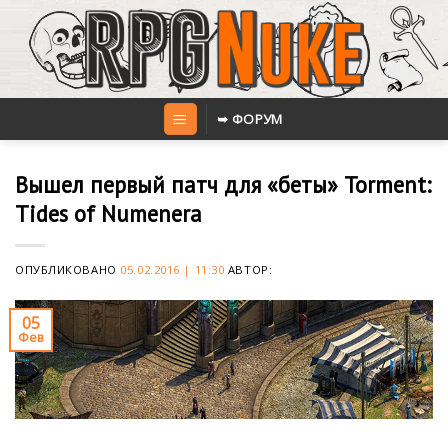
Skip
to
content
➥ ФОРУМ
Вышел первый патч для «беты» Torment:
Tides of Numenera
ОПУБЛИКОВАНО
05.02.2016 | 11:30
АВТОР:
05
Фев