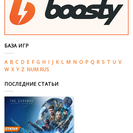
БАЗА ИГР
A
B
C
D
E
F
G
H
I
J
K
L
M
N
O
P
Q
R
S
T
U
V
W
X
Y
Z
NUM
RUS
ПОСЛЕДНИЕ СТАТЬИ