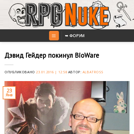
Skip
to
content
➥ ФОРУМ
Дэвид Гейдер покинул BioWare
ОПУБЛИКОВАНО
23.01.2016 | 12:58
АВТОР:
ALBATROSS
23
Янв