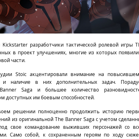
Kickstarter разработчики тактической ролевой игры T
енных в проект улучшениях, многие из которых появили
вой части.
удии Stoic акцентировали внимание на повысившем
в и наличие в них дополнительных задач. Пораду
 Banner Saga и большее количество разновидност
ом доступных им боевым способностей.
воем решении полноценно продолжить историю перв
нений из оригинальной The Banner Saga c учетом сделанн
под свое командование выживших персонажей со вс
ми. Само собой, к сохраненным героям по ходу сюже