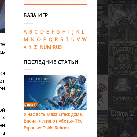
БАЗА ИГР
A
B
C
D
E
F
G
H
I
J
K
L
M
N
O
P
Q
R
S
T
U
V
W
he
X
Y
Z
NUM
RUS
сь
ПОСЛЕДНИЕ СТАТЬИ
ся
ет
ей
ой
У нас есть Mass Effect дома.
ых
Впечатления от «беты» The
ей
Expanse: Osiris Reborn
та