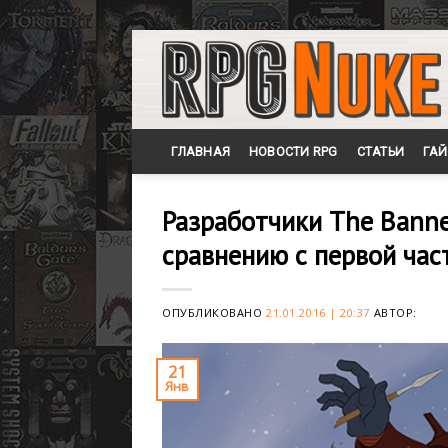
Skip
to
content
ГЛАВНАЯ
НОВОСТИ RPG
СТАТЬИ
ГА
Разработчики The Banne
сравнению с первой час
ОПУБЛИКОВАНО
21.01.2016 | 20:37
АВТОР:
21
Янв