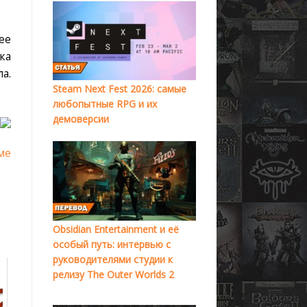
ее
ка
а.
Steam Next Fest 2026: самые
любопытные RPG и их
демоверсии
ме
Obsidian Entertainment и её
особый путь: интервью с
руководителями студии к
релизу The Outer Worlds 2