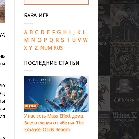
БАЗА ИГР
A
B
C
D
E
F
G
H
I
J
K
L
уд
M
N
O
P
Q
R
S
T
U
V
W
X
Y
Z
NUM
RUS
ив
ПОСЛЕДНИЕ СТАТЬИ
ам
ую
ец
бы
ны
У нас есть Mass Effect дома.
ая
Впечатления от «беты» The
Expanse: Osiris Reborn
на