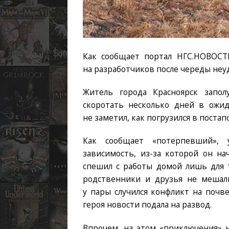
Как сообщает портал НГС.НОВОСТ
на разработчиков после череды неуда
Житель города Красноярск запо
скоротать несколько дней в ожи
не заметил, как погрузился в поста
Как сообщает «потерпевший», у
зависимость, из-за которой он на
спешил с работы домой лишь для т
родственники и друзья не мешал
у пары случился конфликт на почв
героя новости подала на развод.
Впрочем, на этом «приключения» н