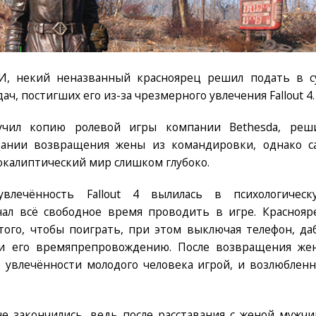
И, некий неназванный красноярец решил подать в с
ч, постигших его из-за чрезмерного увлечения Fallout 4.
лучил копию ролевой игры компании Bethesda, реш
дании возвращения жены из командировки, однако с
покалиптический мир слишком глубоко.
влечённость Fallout 4 вылилась в психологическ
чал всё свободное время проводить в игре. Краснояр
ого, чтобы поиграть, при этом выключая телефон, да
и его времяпрепровождению. После возвращения же
е увлечённости молодого человека игрой, и возлюбленн
е закончились, ведь после расставания с женой мужчи