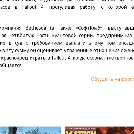
сов в Fallout 4, прогуливая работу, с которой е
омпания Bethesda (а также «СофтКлаб», выступавш
шая четвёртую часть культовой серии, предприимчив
ние в суд с требованием выплатить ему компенсац
о в эту сумму он оценивает утраченные отношения с жен
красноярец играть в Fallout 4, когда осознал тлетворнос
общается.
Обсудить на фору