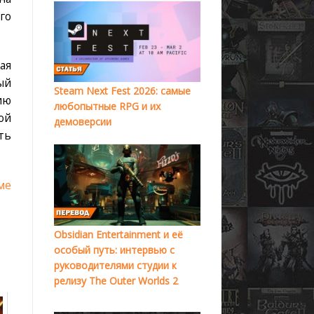
го
ая
ый
Steam Next Fest 2026: самые
ию
любопытные RPG и их
ой
демоверсии
ть
ме
Obsidian Entertainment и её
особый путь: интервью с
руководителями студии к
релизу The Outer Worlds 2