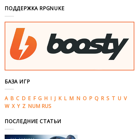
ПОДДЕРЖКА RPGNUKE
БАЗА ИГР
A
B
C
D
E
F
G
H
I
J
K
L
M
N
O
P
Q
R
S
T
U
V
W
X
Y
Z
NUM
RUS
ПОСЛЕДНИЕ СТАТЬИ