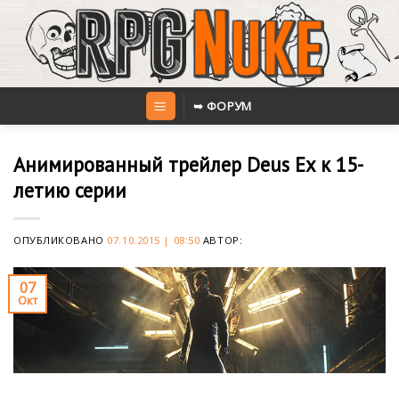
Skip
to
content
➥ ФОРУМ
Анимированный трейлер Deus Ex к 15-
летию серии
ОПУБЛИКОВАНО
07.10.2015 | 08:50
АВТОР:
07
Окт