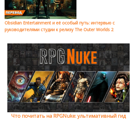
Obsidian Entertainment и её особый путь: интервью с
руководителями студии к релизу The Outer Worlds 2
Что почитать на RPGNuke: ультимативный гид