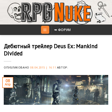
Skip
to
content
➥ ФОРУМ
Дебютный трейлер Deus Ex: Mankind
Divided
ОПУБЛИКОВАНО
08.04.2015 | 16:11
АВТОР:
08
Апр