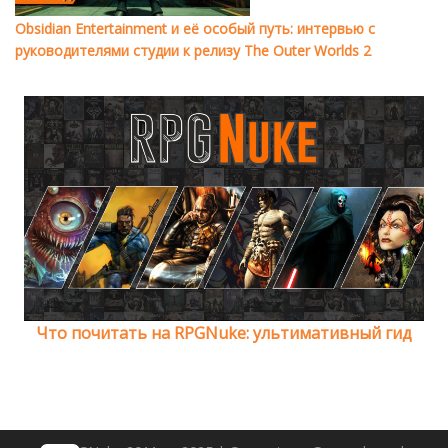
Obsidian Entertainment и её особый путь: интервью с
руководителями студии к релизу The Outer Worlds 2
Что почитать на RPGNuke: ультимативный гид