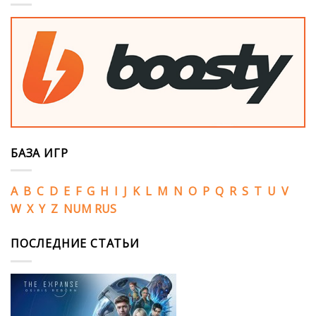
БАЗА ИГР
A
B
C
D
E
F
G
H
I
J
K
L
M
N
O
P
Q
R
S
T
U
V
W
X
Y
Z
NUM
RUS
ПОСЛЕДНИЕ СТАТЬИ