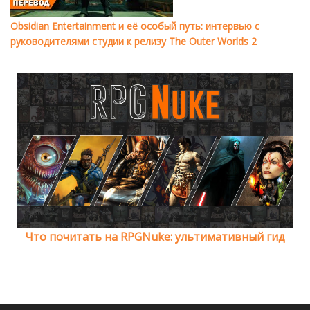
Obsidian Entertainment и её особый путь: интервью с
руководителями студии к релизу The Outer Worlds 2
Что почитать на RPGNuke: ультимативный гид