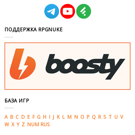
ПОДДЕРЖКА RPGNUKE
БАЗА ИГР
A
B
C
D
E
F
G
H
I
J
K
L
M
N
O
P
Q
R
S
T
U
V
W
X
Y
Z
NUM
RUS