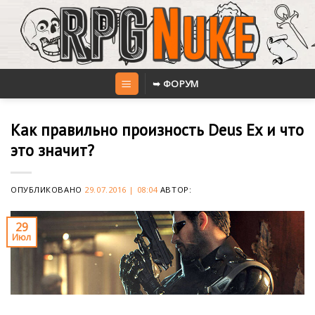
Skip
to
content
➥ ФОРУМ
Как правильно произность Deus Ex и что
это значит?
ОПУБЛИКОВАНО
29.07.2016 | 08:04
АВТОР:
29
Июл