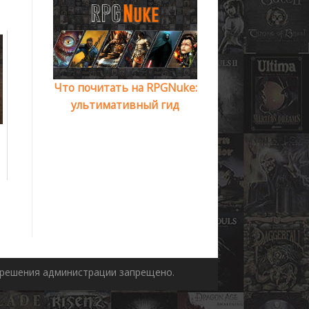
Что почитать на RPGNuke:
ультимативный гид
азрешения администрации запрещено.