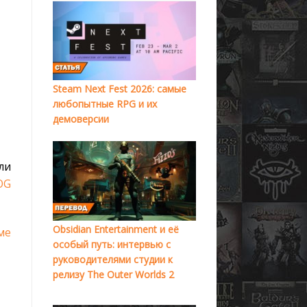
Steam Next Fest 2026: самые
любопытные RPG и их
демоверсии
ли
OG
Obsidian Entertainment и её
ме
особый путь: интервью с
руководителями студии к
релизу The Outer Worlds 2