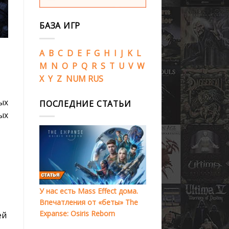
БАЗА ИГР
A
B
C
D
E
F
G
H
I
J
K
L
M
N
O
P
Q
R
S
T
U
V
W
X
Y
Z
NUM
RUS
ых
ПОСЛЕДНИЕ СТАТЬИ
ых
У нас есть Mass Effect дома.
Впечатления от «беты» The
Expanse: Osiris Reborn
ей