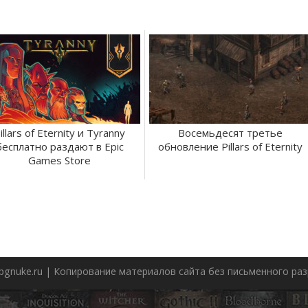
illars of Eternity и Tyranny
Восемьдесят третье
бесплатно раздают в Epic
обновление Pillars of Eternity
Games Store
pgnuke.ru | Копирование материалов сайта без письменного р