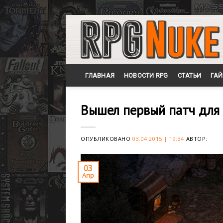
Skip
to
content
ГЛАВНАЯ
НОВОСТИ RPG
СТАТЬИ
ГА
Вышел первый патч для Pi
ОПУБЛИКОВАНО
03.04.2015 | 19:34
АВТОР:
03
Апр