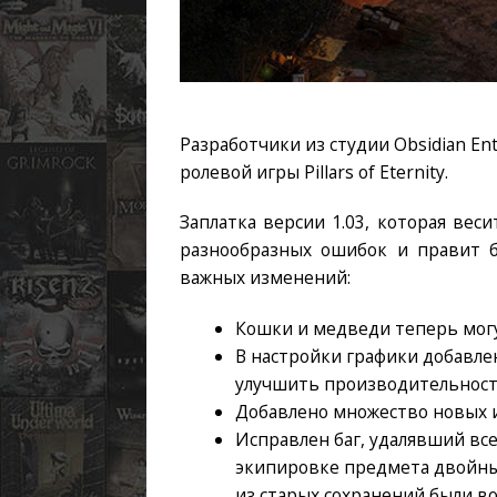
Разработчики из студии Obsidian En
ролевой игры Pillars of Eternity.
Заплатка версии 1.03, которая вес
разнообразных ошибок и правит б
важных изменений:
Кошки и медведи теперь могут
В настройки графики добавле
улучшить производительност
Добавлено множество новых 
Исправлен баг, удалявший вс
экипировке предмета двойны
из старых сохранений были в