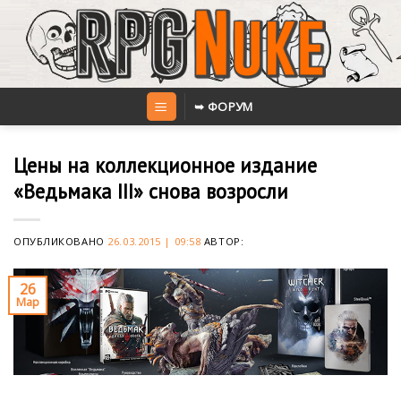
Skip
to
content
➥ ФОРУМ
Цены на коллекционное издание
«Ведьмака III» снова возросли
ОПУБЛИКОВАНО
26.03.2015 | 09:58
АВТОР:
26
Мар