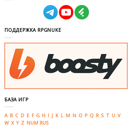
ПОДДЕРЖКА RPGNUKE
БАЗА ИГР
A
B
C
D
E
F
G
H
I
J
K
L
M
N
O
P
Q
R
S
T
U
V
W
X
Y
Z
NUM
RUS