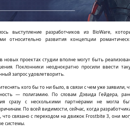
ось выступление разработчиков из BioWare, котор
ми относительно развития концепции романтическ
о в новых проектах студии вполне могут быть реализова
шения. Поклонники неоднократно просили ввести так
нный запрос удовлетворить.
еснять кого бы то ни было, в связи с чем уже заявили, ч
йность — полигамию. По словам Дэвида Гейдера, ран
ния сразу с несколькими партнёрами не могла бы
ричинам. По всей видимости, сейчас, когда разработчик
 что связано с переходом на движок Frostbite 3, они мог
е системы.