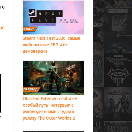
то
ме
Steam Next Fest 2026: самые
любопытные RPG и их
демоверсии
Obsidian Entertainment и её
особый путь: интервью с
руководителями студии к
e
релизу The Outer Worlds 2