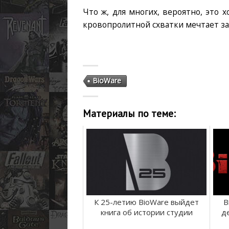
Что ж, для многих, вероятно, это 
кровопролитной схватки мечтает за
BioWare
Материалы по теме:
К 25-летию BioWare выйдет
B
книга об истории студии
д