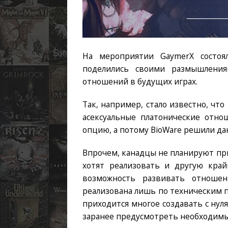
На мероприятии GaymerX состоял
поделились своими размышления
отношений в будущих играх.
Так, например, стало известно, чт
асексуальные платонические отно
опцию, а потому BioWare решили да
Впрочем, канадцы не планируют прит
хотят реализовать и другую кра
возможность развивать отноше
реализована лишь по техническим п
приходится многое создавать с нуля,
заранее предусмотреть необходимы