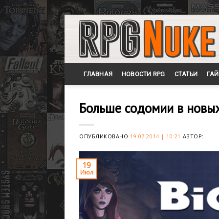
Skip
to
content
ГЛАВНАЯ
НОВОСТИ RPG
СТАТЬИ
ГА
Больше содомии в новых
ОПУБЛИКОВАНО
19.07.2014 | 10:21
АВТОР:
19
Июл