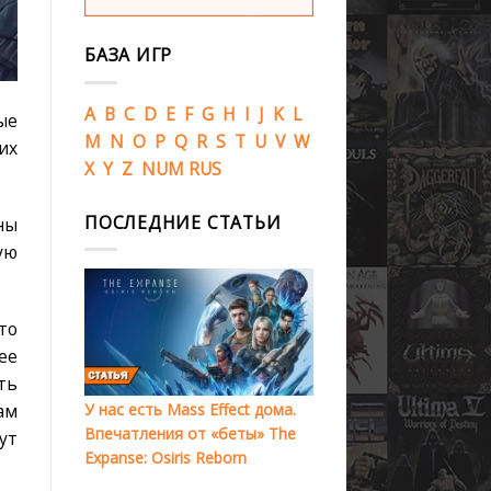
БАЗА ИГР
A
B
C
D
E
F
G
H
I
J
K
L
ые
M
N
O
P
Q
R
S
T
U
V
W
их
X
Y
Z
NUM
RUS
ПОСЛЕДНИЕ СТАТЬИ
ны
ую
то
ее
ть
У нас есть Mass Effect дома.
ам
Впечатления от «беты» The
ут
Expanse: Osiris Reborn