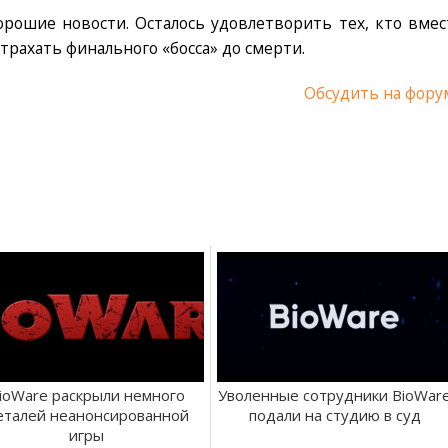
хорошие новости. Осталось удовлетворить тех, кто вмес
трахать финального «босса» до смерти.
Обсудить на фору
ioWare раскрыли немного
Уволенные сотрудники BioWar
еталей неанонсированной
подали на студию в суд
игры