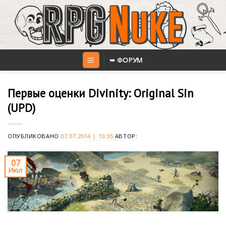
Skip
to
content
➥ ФОРУМ
Первые оценки Divinity: Original Sin
(UPD)
ОПУБЛИКОВАНО
07.07.2014 | 10:35
АВТОР:
07
Июл