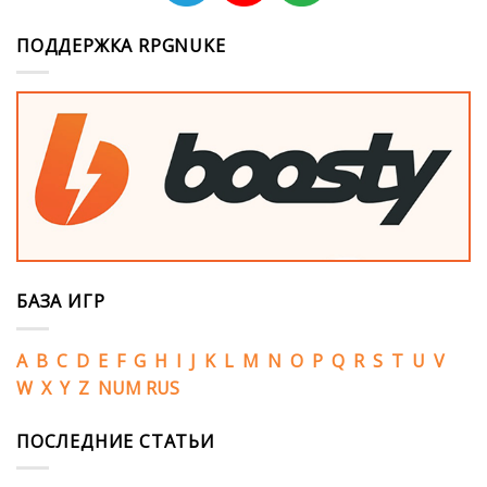
ПОДДЕРЖКА RPGNUKE
БАЗА ИГР
A
B
C
D
E
F
G
H
I
J
K
L
M
N
O
P
Q
R
S
T
U
V
W
X
Y
Z
NUM
RUS
ПОСЛЕДНИЕ СТАТЬИ