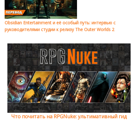
Obsidian Entertainment и её особый путь: интервью с
руководителями студии к релизу The Outer Worlds 2
Что почитать на RPGNuke: ультимативный гид