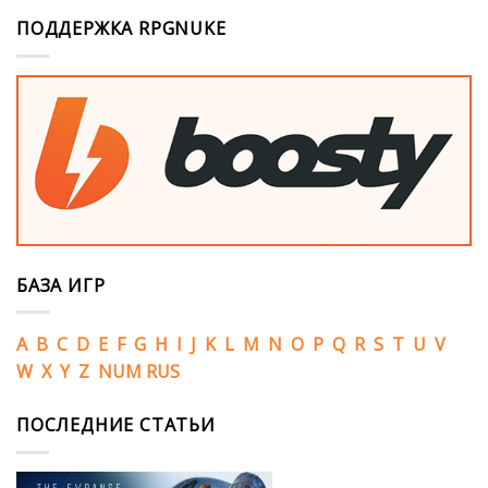
ПОДДЕРЖКА RPGNUKE
БАЗА ИГР
A
B
C
D
E
F
G
H
I
J
K
L
M
N
O
P
Q
R
S
T
U
V
W
X
Y
Z
NUM
RUS
ПОСЛЕДНИЕ СТАТЬИ