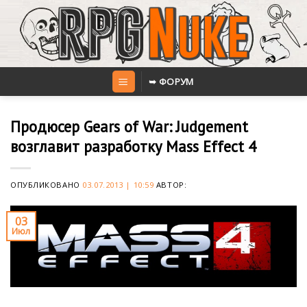
Skip
to
content
➥ ФОРУМ
Продюсер Gears of War: Judgement
возглавит разработку Mass Effect 4
ОПУБЛИКОВАНО
03.07.2013 | 10:59
АВТОР:
03
Июл