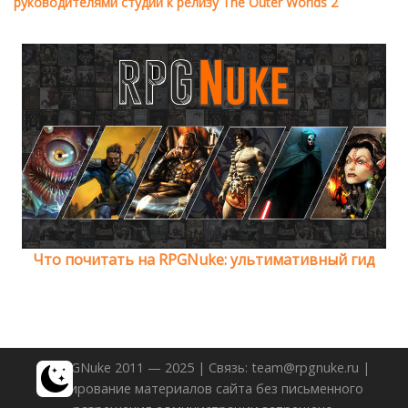
руководителями студии к релизу The Outer Worlds 2
Что почитать на RPGNuke: ультимативный гид
© RPGNuke 2011 — 2025 | Связь: team@rpgnuke.ru |
Копирование материалов сайта без письменного