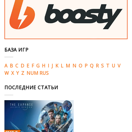
БАЗА ИГР
A
B
C
D
E
F
G
H
I
J
K
L
M
N
O
P
Q
R
S
T
U
V
W
X
Y
Z
NUM
RUS
ПОСЛЕДНИЕ СТАТЬИ