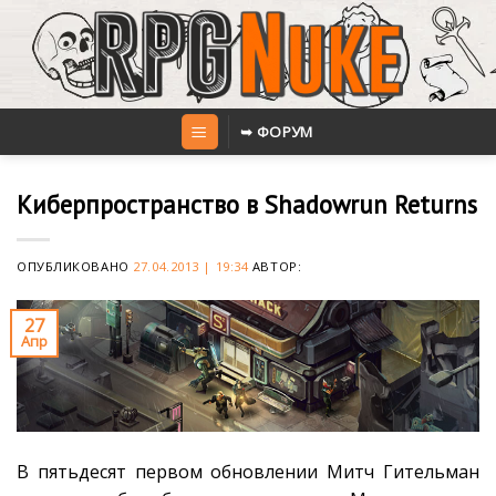
Skip
to
content
➥ ФОРУМ
Киберпространство в Shadowrun Returns
ОПУБЛИКОВАНО
27.04.2013 | 19:34
АВТОР:
27
Апр
В пятьдесят первом обновлении Митч Гительман