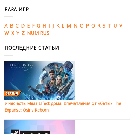
БАЗА ИГР
A
B
C
D
E
F
G
H
I
J
K
L
M
N
O
P
Q
R
S
T
U
V
W
X
Y
Z
NUM
RUS
ПОСЛЕДНИЕ СТАТЬИ
У нас есть Mass Effect дома. Впечатления от «беты» The
Expanse: Osiris Reborn