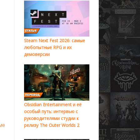
Steam Next Fest 2026: самые
любопытные RPG и их
демоверсии
Obsidian Entertainment и её
особый путь: интервью с
руководителями студии к
ме
релизу The Outer Worlds 2