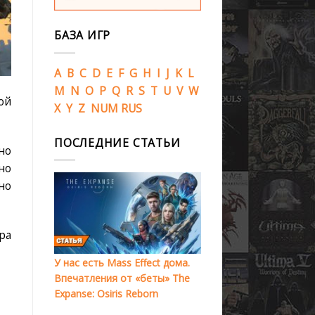
БАЗА ИГР
A
B
C
D
E
F
G
H
I
J
K
L
M
N
O
P
Q
R
S
T
U
V
W
ой
X
Y
Z
NUM
RUS
ПОСЛЕДНИЕ СТАТЬИ
но
но
но
ра
У нас есть Mass Effect дома.
Впечатления от «беты» The
Expanse: Osiris Reborn