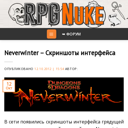
Skip
to
content
➥ ФОРУМ
Neverwinter – Скриншоты интерфейса
ОПУБЛИКОВАНО
12.10.2012 | 15:54
АВТОР:
12
Окт
В сети появились скриншоты интерфейса грядущей