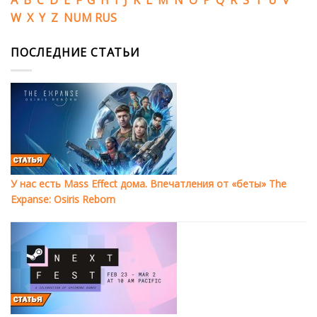
A
B
C
D
E
F
G
H
I
J
K
L
M
N
O
P
Q
R
S
T
U
V
W
X
Y
Z
NUM
RUS
ПОСЛЕДНИЕ СТАТЬИ
У нас есть Mass Effect дома. Впечатления от «беты» The
Expanse: Osiris Reborn