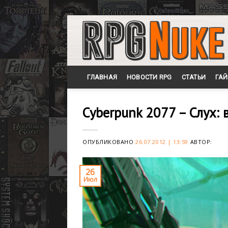
Skip
to
content
ГЛАВНАЯ
НОВОСТИ RPG
СТАТЬИ
ГА
Cyberpunk 2077 – Слух: 
ОПУБЛИКОВАНО
26.07.2012 | 13:59
АВТОР:
26
Июл