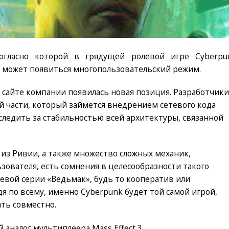
огласно которой в грядущей ролевой игре Cyberpu
не может появиться многопользовательский режим.
 сайте компании появилась новая позиция. Разработчики
 части, который займется внедрением сетевого кода
 следить за стабильностью всей архитектуры, связанной
из Ривии, а также множество сложных механик,
зователя, есть сомнения в целесообразности такого
вой серии «Ведьмак», будь то кооператив или
я по всему, именно Cyberpunk будет той самой игрой,
ать совместно.
 аналог мультиплеера Mass Effect 3.