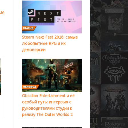
ме
Steam Next Fest 2026: самые
любопытные RPG и их
демоверсии
Obsidian Entertainment и её
особый путь: интервью с
руководителями студии к
релизу The Outer Worlds 2