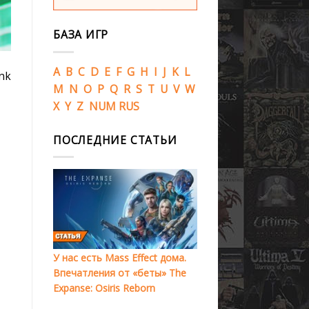
БАЗА ИГР
A
B
C
D
E
F
G
H
I
J
K
L
nk
M
N
O
P
Q
R
S
T
U
V
W
X
Y
Z
NUM
RUS
ПОСЛЕДНИЕ СТАТЬИ
У нас есть Mass Effect дома.
Впечатления от «беты» The
Expanse: Osiris Reborn