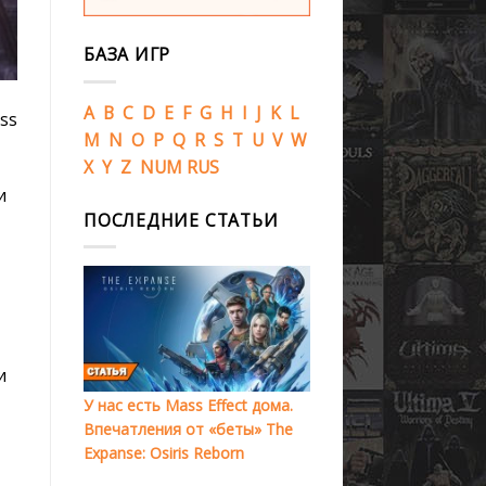
БАЗА ИГР
A
B
C
D
E
F
G
H
I
J
K
L
ss
M
N
O
P
Q
R
S
T
U
V
W
X
Y
Z
NUM
RUS
и
ПОСЛЕДНИЕ СТАТЬИ
и
У нас есть Mass Effect дома.
Впечатления от «беты» The
Expanse: Osiris Reborn