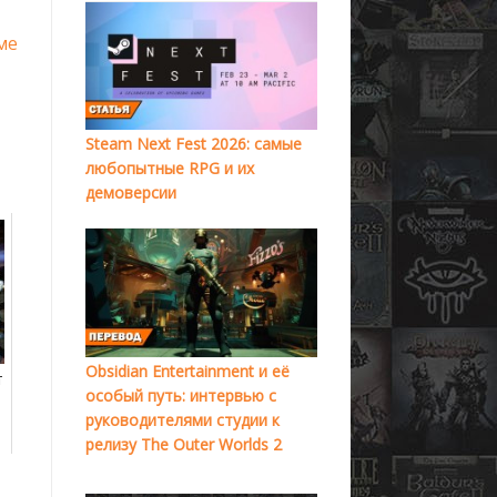
ме
Steam Next Fest 2026: самые
любопытные RPG и их
демоверсии
Obsidian Entertainment и её
т
особый путь: интервью с
руководителями студии к
релизу The Outer Worlds 2