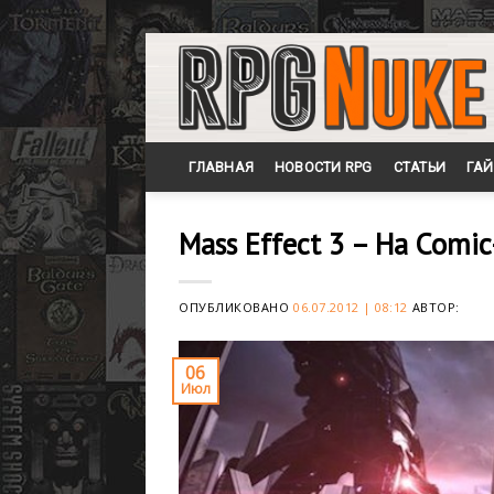
Skip
to
content
ГЛАВНАЯ
НОВОСТИ RPG
СТАТЬИ
ГА
Mass Effect 3 – На Comi
ОПУБЛИКОВАНО
06.07.2012 | 08:12
АВТОР:
06
Июл