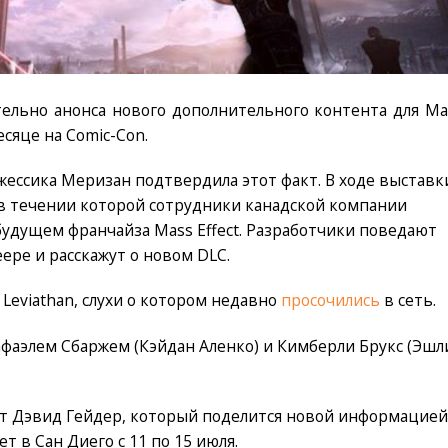
тельно анонса нового дополнительного контента для Ma
есяце на Comic-Con.
жессика Меризан подтвердила этот факт. В ходе выставк
в течении которой сотрудники канадской компании
будущем франчайза Mass Effect. Разработчики поведают
ере и расскажут о новом DLC.
 Leviathan, слухи о котором недавно
просочились
в сеть.
Рафаэлем Сбаржем (Кэйдан Аленко) и Кимберли Брукс (Эшл
ит Дэвид Гейдер, который поделится новой информацией
т в Сан Диего с 11 по 15 июля.