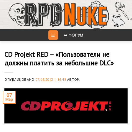
Skip
to
content
➥ ФОРУМ
CD Projekt RED – «Пользователи не
должны платить за небольшие DLC»
ОПУБЛИКОВАНО
07.03.2012 | 16:48
АВТОР:
07
Мар