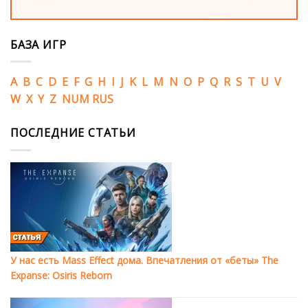
БАЗА ИГР
A
B
C
D
E
F
G
H
I
J
K
L
M
N
O
P
Q
R
S
T
U
V
W
X
Y
Z
NUM
RUS
ПОСЛЕДНИЕ СТАТЬИ
У нас есть Mass Effect дома. Впечатления от «беты» The
Expanse: Osiris Reborn