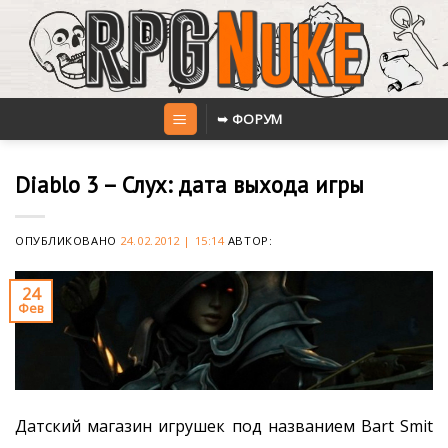
Skip
to
content
➥ ФОРУМ
Diablo 3 – Слух: дата выхода игры
ОПУБЛИКОВАНО
24.02.2012 | 15:14
АВТОР:
24
Фев
Датский магазин игрушек под названием Bart Smit