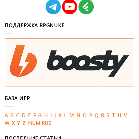
ПОДДЕРЖКА RPGNUKE
БАЗА ИГР
A
B
C
D
E
F
G
H
I
J
K
L
M
N
O
P
Q
R
S
T
U
V
W
X
Y
Z
NUM
RUS
ПОСЛЕДНИЕ СТАТЬИ