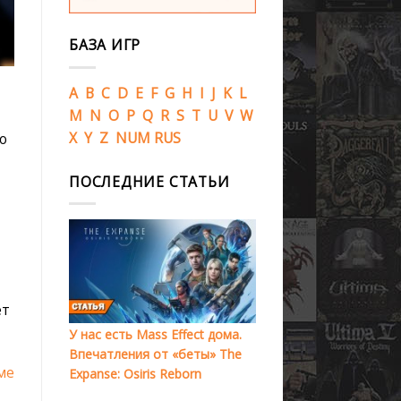
БАЗА ИГР
A
B
C
D
E
F
G
H
I
J
K
L
M
N
O
P
Q
R
S
T
U
V
W
X
Y
Z
NUM
RUS
о
ПОСЛЕДНИЕ СТАТЬИ
ет
У нас есть Mass Effect дома.
Впечатления от «беты» The
ме
Expanse: Osiris Reborn