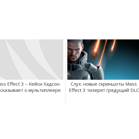
ss Effect 3 – Кейси Хадсон
Слух: новые скриншоты Mass
ссказывает о мультиплеере
Effect 3 тизерят грядущий DLC