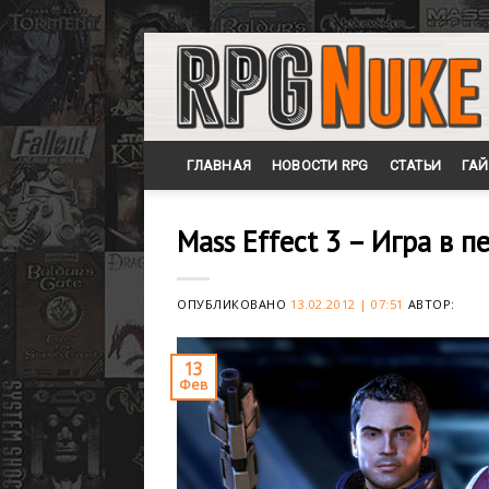
Skip
to
content
ГЛАВНАЯ
НОВОСТИ RPG
СТАТЬИ
ГА
Mass Effect 3 – Игра в п
ОПУБЛИКОВАНО
13.02.2012 | 07:51
АВТОР:
13
Фев