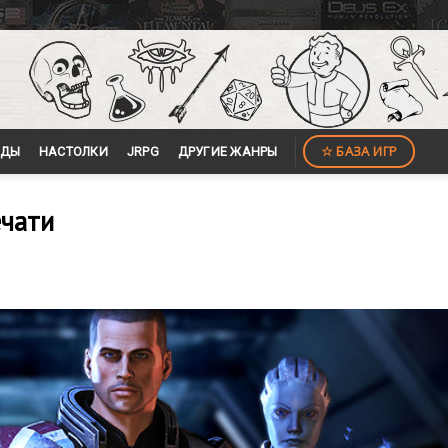
☆ БАЗА ИГР
ЙДЫ
НАСТОЛКИ
JRPG
ДРУГИЕ ЖАНРЫ
ечати