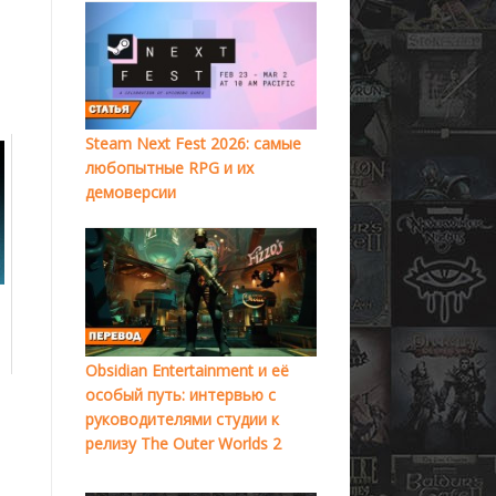
Steam Next Fest 2026: самые
любопытные RPG и их
демоверсии
Obsidian Entertainment и её
особый путь: интервью с
руководителями студии к
релизу The Outer Worlds 2