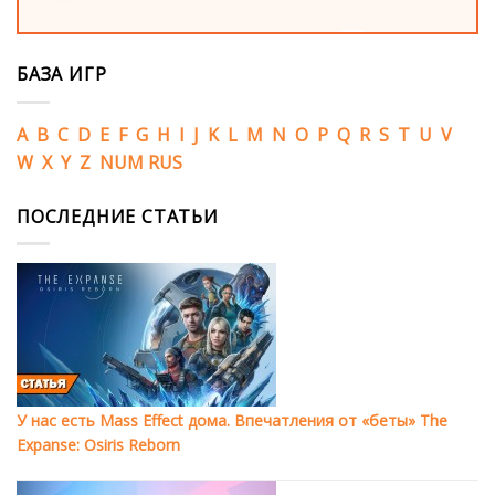
БАЗА ИГР
A
B
C
D
E
F
G
H
I
J
K
L
M
N
O
P
Q
R
S
T
U
V
W
X
Y
Z
NUM
RUS
ПОСЛЕДНИЕ СТАТЬИ
У нас есть Mass Effect дома. Впечатления от «беты» The
Expanse: Osiris Reborn