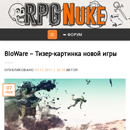
Skip
to
content
➥ ФОРУМ
BioWare – Тизер-картинка новой игры
ОПУБЛИКОВАНО
07.11.2011 | 20:39
АВТОР:
07
Ноя