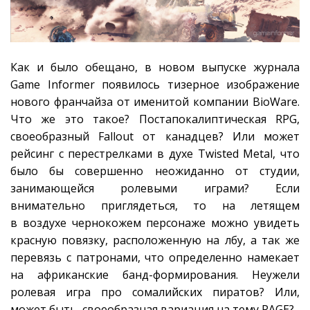
Как и было обещано, в новом выпуске журнала
Game Informer появилось тизерное изображение
нового франчайза от именитой компании BioWare.
Что же это такое? Постапокалиптическая RPG,
своеобразный Fallout от канадцев? Или может
рейсинг с перестрелками в духе Twisted Metal, что
было бы совершенно неожиданно от студии,
занимающейся ролевыми играми? Если
внимательно приглядеться, то на летящем
в воздухе чернокожем персонаже можно увидеть
красную повязку, расположенную на лбу, а так же
перевязь с патронами, что определенно намекает
на африканские банд-формирования. Неужели
ролевая игра про сомалийских пиратов? Или,
может быть, своеобразная вариация на тему RAGE?