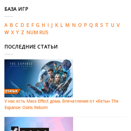
БАЗА ИГР
A
B
C
D
E
F
G
H
I
J
K
L
M
N
O
P
Q
R
S
T
U
V
W
X
Y
Z
NUM
RUS
ПОСЛЕДНИЕ СТАТЬИ
У нас есть Mass Effect дома. Впечатления от «беты» The
Expanse: Osiris Reborn