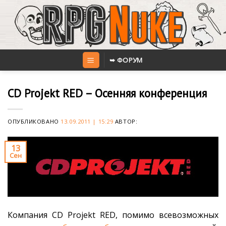
Skip
to
content
➥ ФОРУМ
CD Projekt RED – Осенняя конференция
ОПУБЛИКОВАНО
13.09.2011 | 15:29
АВТОР:
13
Сен
Компания CD Projekt RED, помимо всевозможных