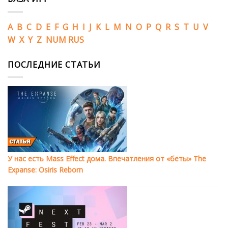
A
B
C
D
E
F
G
H
I
J
K
L
M
N
O
P
Q
R
S
T
U
V
W
X
Y
Z
NUM
RUS
ПОСЛЕДНИЕ СТАТЬИ
У нас есть Mass Effect дома. Впечатления от «беты» The
Expanse: Osiris Reborn