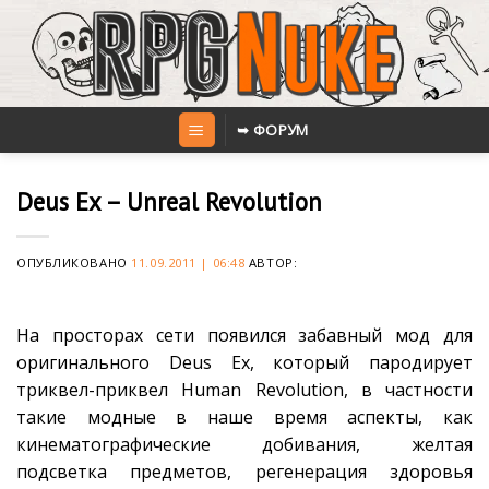
Skip
to
content
➥ ФОРУМ
Deus Ex – Unreal Revolution
ОПУБЛИКОВАНО
11.09.2011 | 06:48
АВТОР:
На просторах сети появился забавный мод для
оригинального Deus Ex, который пародирует
триквел-приквел Human Revolution, в частности
такие модные в наше время аспекты, как
кинематографические добивания, желтая
подсветка предметов, регенерация здоровья