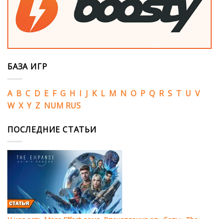
БАЗА ИГР
A
B
C
D
E
F
G
H
I
J
K
L
M
N
O
P
Q
R
S
T
U
V
W
X
Y
Z
NUM
RUS
ПОСЛЕДНИЕ СТАТЬИ