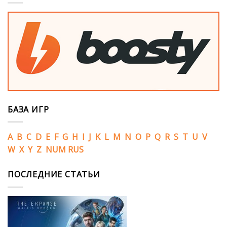
БАЗА ИГР
A
B
C
D
E
F
G
H
I
J
K
L
M
N
O
P
Q
R
S
T
U
V
W
X
Y
Z
NUM
RUS
ПОСЛЕДНИЕ СТАТЬИ