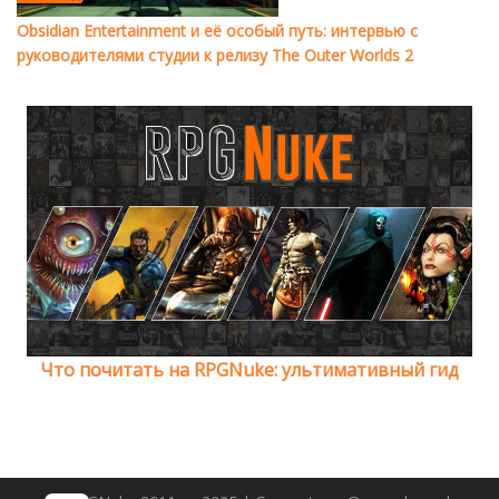
Obsidian Entertainment и её особый путь: интервью с
руководителями студии к релизу The Outer Worlds 2
Что почитать на RPGNuke: ультимативный гид