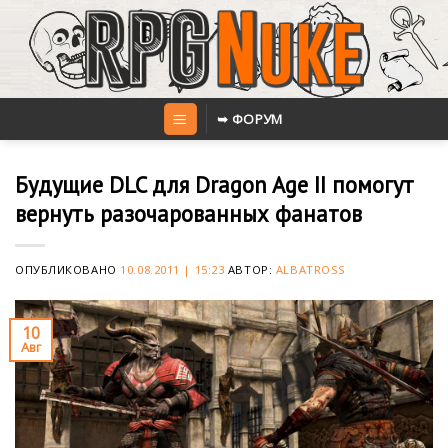
Skip
to
content
➥ ФОРУМ
Будущие DLC для Dragon Age II помогут
вернуть разочарованных фанатов
ОПУБЛИКОВАНО
10.08.2011 | 15:23
АВТОР:
ALBATROSS
10
Авг