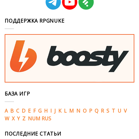
ПОДДЕРЖКА RPGNUKE
БАЗА ИГР
A
B
C
D
E
F
G
H
I
J
K
L
M
N
O
P
Q
R
S
T
U
V
W
X
Y
Z
NUM
RUS
ПОСЛЕДНИЕ СТАТЬИ