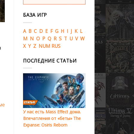
БАЗА ИГР
A
B
C
D
E
F
G
H
I
J
K
L
M
N
O
P
Q
R
S
T
U
V
W
X
Y
Z
NUM
RUS
я
ПОСЛЕДНИЕ СТАТЬИ
ме
У нас есть Mass Effect дома.
Впечатления от «беты» The
Expanse: Osiris Reborn