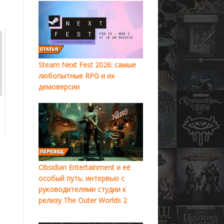
Steam Next Fest 2026: самые
любопытные RPG и их
демоверсии
Obsidian Entertainment и её
особый путь: интервью с
руководителями студии к
релизу The Outer Worlds 2