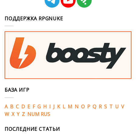
ПОДДЕРЖКА RPGNUKE
БАЗА ИГР
A
B
C
D
E
F
G
H
I
J
K
L
M
N
O
P
Q
R
S
T
U
V
W
X
Y
Z
NUM
RUS
ПОСЛЕДНИЕ СТАТЬИ