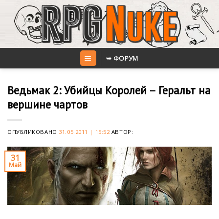
Skip
to
content
➥ ФОРУМ
Ведьмак 2: Убийцы Королей – Геральт на
вершине чартов
ОПУБЛИКОВАНО
31.05.2011 | 15:52
АВТОР:
31
Май