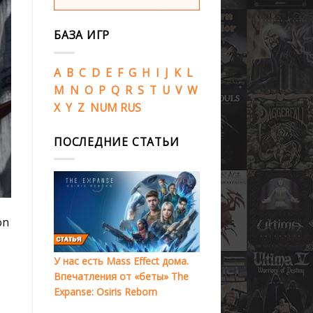
БАЗА ИГР
A
B
C
D
E
F
G
H
I
J
K
L
M
N
O
P
Q
R
S
T
U
V
W
X
Y
Z
NUM
RUS
ПОСЛЕДНИЕ СТАТЬИ
on
У нас есть Mass Effect дома.
Впечатления от «беты» The
Expanse: Osiris Reborn