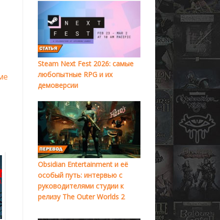
Steam Next Fest 2026: самые
любопытные RPG и их
ме
демоверсии
Obsidian Entertainment и её
особый путь: интервью с
руководителями студии к
релизу The Outer Worlds 2