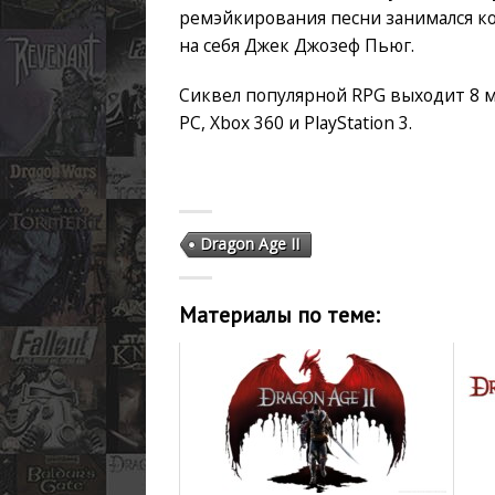
ремэйкирования песни занимался ко
на себя Джек Джозеф Пьюг.
Сиквел популярной RPG выходит 8 ма
PC, Xbox 360 и PlayStation 3.
Dragon Age II
Материалы по теме: