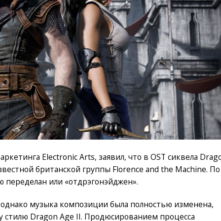
ркетинга Electronic Arts, заявил, что в OST сиквела Drag
звестной британской группы Florence and the Machine. По
ю переделан или «отдрэгонэйджен».
, однако музыка композиции была полностью изменена,
 стилю Dragon Age II. Продюсированием процесса