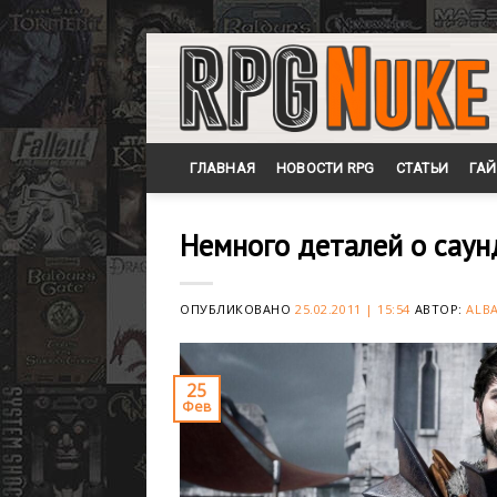
Skip
to
content
ГЛАВНАЯ
НОВОСТИ RPG
СТАТЬИ
ГА
Немного деталей о саун
ОПУБЛИКОВАНО
25.02.2011 | 15:54
АВТОР:
ALB
25
Фев