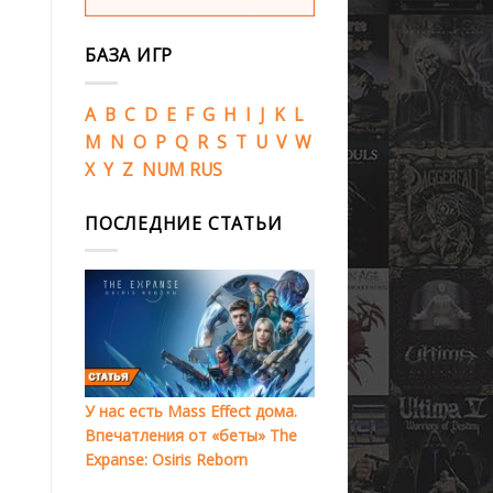
БАЗА ИГР
A
B
C
D
E
F
G
H
I
J
K
L
M
N
O
P
Q
R
S
T
U
V
W
X
Y
Z
NUM
RUS
ПОСЛЕДНИЕ СТАТЬИ
У нас есть Mass Effect дома.
Впечатления от «беты» The
Expanse: Osiris Reborn