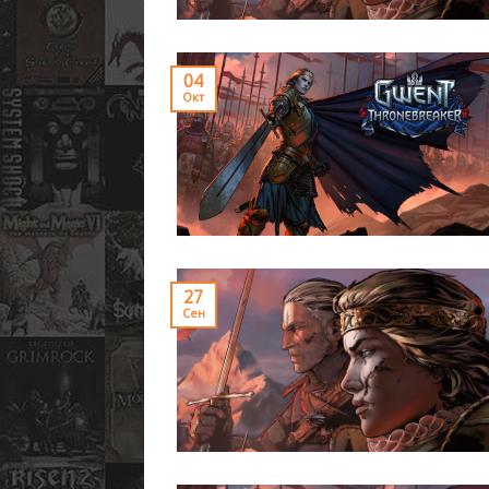
04
Окт
27
Сен