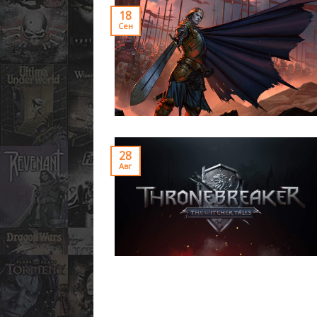
18
Сен
28
Авг