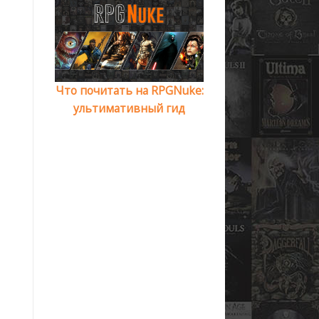
Что почитать на RPGNuke:
ультимативный гид