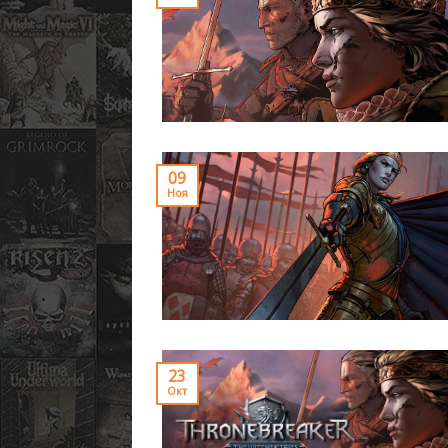
09
Ноя
23
Окт