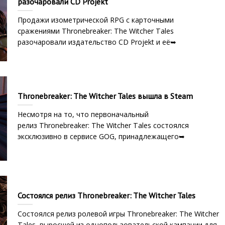
разочаровали CD Projekt
Продажи изометрической RPG с карточными
сражениями Thronebreaker: The Witcher Tales
разочаровали издательство CD Projekt и её➥
Thronebreaker: The Witcher Tales вышла в Steam
Несмотря на то, что первоначальный
релиз Thronebreaker: The Witcher Tales состоялся
эксклюзивно в сервисе GOG, принадлежащего➥
Состоялся релиз Thronebreaker: The Witcher Tales
Состоялся релиз ролевой игры Thronebreaker: The Witcher
Tales, выросшей из однопользовательской кампании для