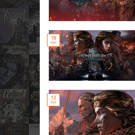
18
Окт
12
Окт