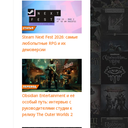
Steam Next Fest 2026: самые
любопытные RPG и их
демоверсии
Obsidian Entertainment и её
особый путь: интервью с
руководителями студии к
релизу The Outer Worlds 2