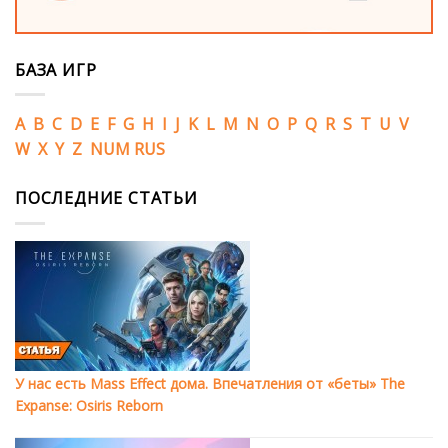
БАЗА ИГР
A
B
C
D
E
F
G
H
I
J
K
L
M
N
O
P
Q
R
S
T
U
V
W
X
Y
Z
NUM
RUS
ПОСЛЕДНИЕ СТАТЬИ
У нас есть Mass Effect дома. Впечатления от «беты» The
Expanse: Osiris Reborn