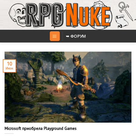
Skip
to
content
➥ ФОРУМ
10
Июн
Microsoft приобрела Playground Games