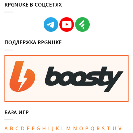
RPGNUKE В СОЦСЕТЯХ
ПОДДЕРЖКА RPGNUKE
БАЗА ИГР
A
B
C
D
E
F
G
H
I
J
K
L
M
N
O
P
Q
R
S
T
U
V