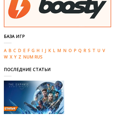
БАЗА ИГР
A
B
C
D
E
F
G
H
I
J
K
L
M
N
O
P
Q
R
S
T
U
V
W
X
Y
Z
NUM
RUS
ПОСЛЕДНИЕ СТАТЬИ