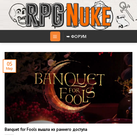
Skip
to
content
➥ ФОРУМ
05
Мар
Banquet for Fools вышла из раннего доступа