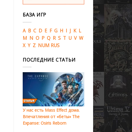
БАЗА ИГР
A
B
C
D
E
F
G
H
I
J
K
L
M
N
O
P
Q
R
S
T
U
V
W
X
Y
Z
NUM
RUS
ПОСЛЕДНИЕ СТАТЬИ
У нас есть Mass Effect дома.
Впечатления от «беты» The
Expanse: Osiris Reborn