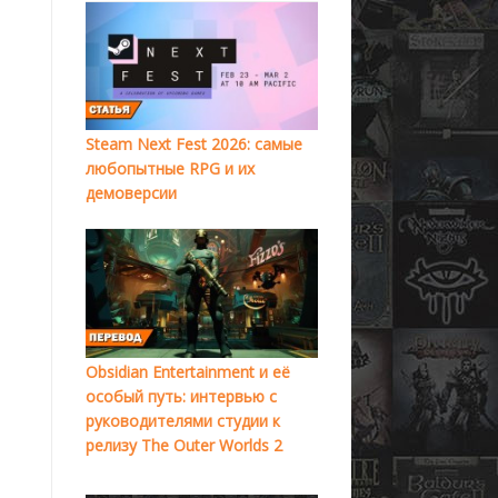
Steam Next Fest 2026: самые
любопытные RPG и их
демоверсии
Obsidian Entertainment и её
особый путь: интервью с
руководителями студии к
релизу The Outer Worlds 2