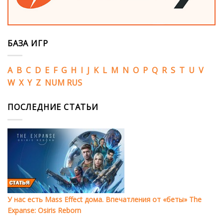
БАЗА ИГР
A
B
C
D
E
F
G
H
I
J
K
L
M
N
O
P
Q
R
S
T
U
V
W
X
Y
Z
NUM
RUS
ПОСЛЕДНИЕ СТАТЬИ
У нас есть Mass Effect дома. Впечатления от «беты» The
Expanse: Osiris Reborn