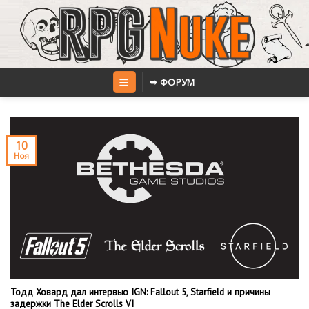
Skip
to
content
➥ ФОРУМ
10
Ноя
Тодд Ховард дал интервью IGN: Fallout 5, Starfield и причины
задержки The Elder Scrolls VI