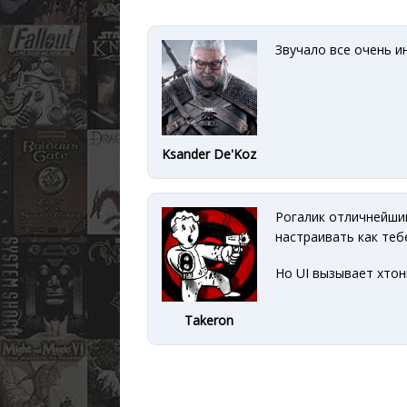
Звучало все очень и
Ksander De'Koz
Рогалик отличнейши
настраивать как теб
Но UI вызывает хтон
Takeron