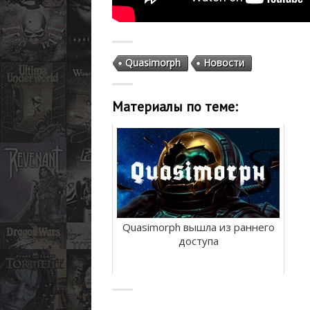
Quasimorph
Новости
Материалы по теме:
Quasimorph вышла из раннего
доступа