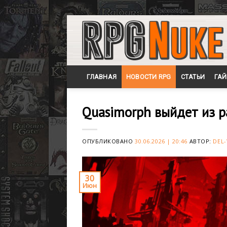
Skip
to
content
ГЛАВНАЯ
НОВОСТИ RPG
СТАТЬИ
ГА
Quasimorph выйдет из р
ОПУБЛИКОВАНО
30.06.2026 | 20:46
АВТОР:
DEL-
30
Июн