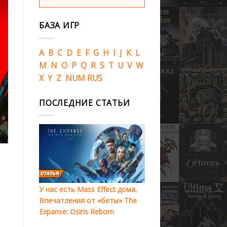
БАЗА ИГР
A
B
C
D
E
F
G
H
I
J
K
L
M
N
O
P
Q
R
S
T
U
V
W
X
Y
Z
NUM
RUS
ПОСЛЕДНИЕ СТАТЬИ
У нас есть Mass Effect дома.
Впечатления от «беты» The
Expanse: Osiris Reborn