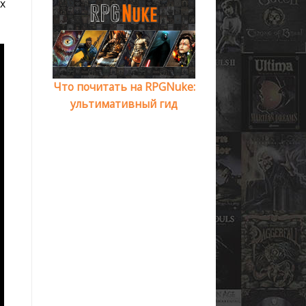
х
Что почитать на RPGNuke:
ультимативный гид