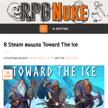
Skip
to
content
➥ ФОРУМ
В Steam вышла Toward The Ice
ОПУБЛИКОВАНО
26.05.2026 | 21:25
АВТОР:
DEL-VEY
26
Май