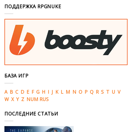
ПОДДЕРЖКА RPGNUKE
БАЗА ИГР
A
B
C
D
E
F
G
H
I
J
K
L
M
N
O
P
Q
R
S
T
U
V
W
X
Y
Z
NUM
RUS
ПОСЛЕДНИЕ СТАТЬИ