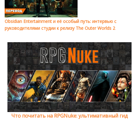
Obsidian Entertainment и её особый путь: интервью с
руководителями студии к релизу The Outer Worlds 2
Что почитать на RPGNuke: ультимативный гид