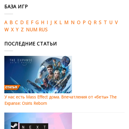
БАЗА ИГР
A
B
C
D
E
F
G
H
I
J
K
L
M
N
O
P
Q
R
S
T
U
V
W
X
Y
Z
NUM
RUS
ПОСЛЕДНИЕ СТАТЬИ
У нас есть Mass Effect дома. Впечатления от «беты» The
Expanse: Osiris Reborn