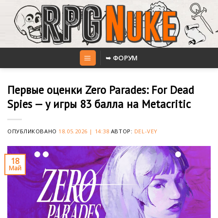
Skip
to
content
➥ ФОРУМ
Первые оценки Zero Parades: For Dead
Spies — у игры 83 балла на Metacritic
ОПУБЛИКОВАНО
18.05.2026 | 14:38
АВТОР:
DEL-VEY
18
Май