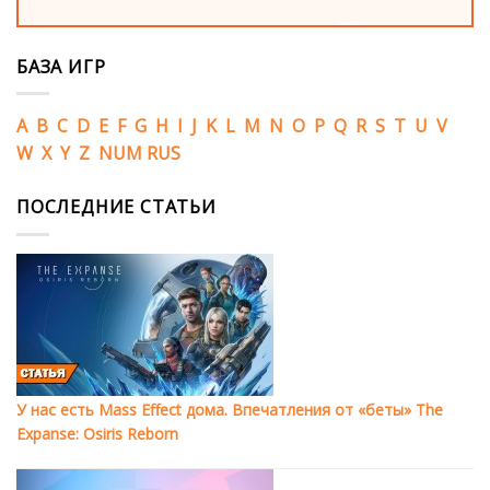
БАЗА ИГР
A
B
C
D
E
F
G
H
I
J
K
L
M
N
O
P
Q
R
S
T
U
V
W
X
Y
Z
NUM
RUS
ПОСЛЕДНИЕ СТАТЬИ
У нас есть Mass Effect дома. Впечатления от «беты» The
Expanse: Osiris Reborn