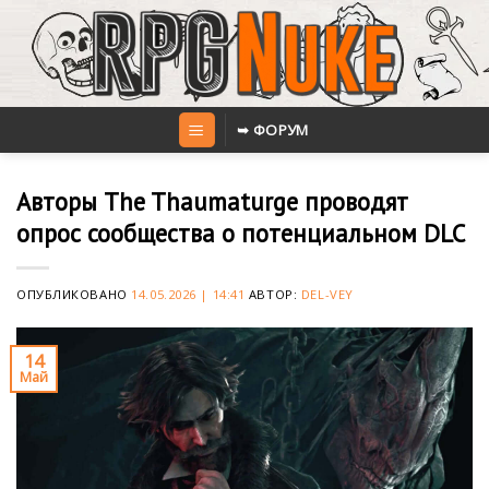
Skip
to
content
➥ ФОРУМ
Авторы The Thaumaturge проводят
опрос сообщества о потенциальном DLC
ОПУБЛИКОВАНО
14.05.2026 | 14:41
АВТОР:
DEL-VEY
14
Май