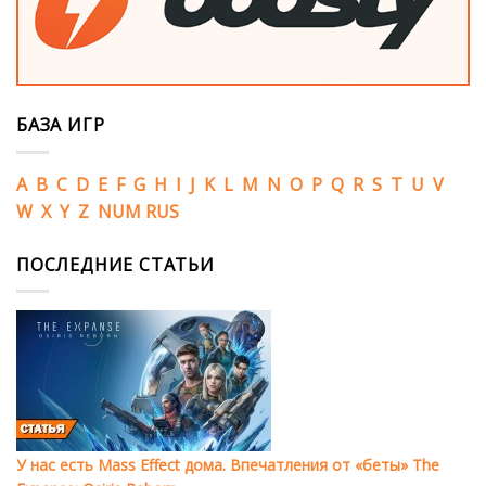
БАЗА ИГР
A
B
C
D
E
F
G
H
I
J
K
L
M
N
O
P
Q
R
S
T
U
V
W
X
Y
Z
NUM
RUS
ПОСЛЕДНИЕ СТАТЬИ
У нас есть Mass Effect дома. Впечатления от «беты» The