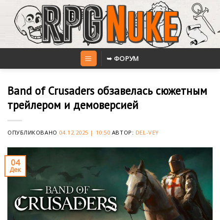
Skip
to
content
➥ ФОРУМ
Band of Crusaders обзавелась сюжетным
трейлером и демоверсией
ОПУБЛИКОВАНО
04.12.2025 | 10:50
АВТОР:
DEL-VEY
04
Дек