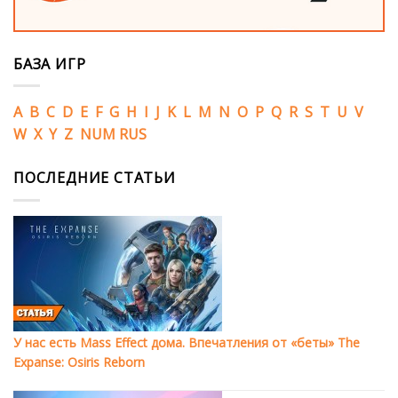
БАЗА ИГР
A
B
C
D
E
F
G
H
I
J
K
L
M
N
O
P
Q
R
S
T
U
V
W
X
Y
Z
NUM
RUS
ПОСЛЕДНИЕ СТАТЬИ
У нас есть Mass Effect дома. Впечатления от «беты» The
Expanse: Osiris Reborn