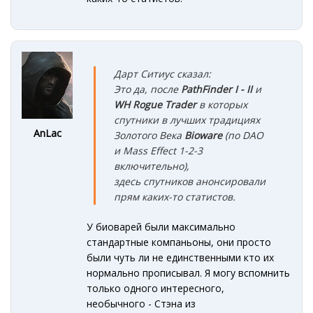
Дарт Ситиус сказал:
Это да, после
PathFinder I - II
и
WH Rogue Trader
в которых
спутники в лучших традициях
AnLac
Золотого Века
Bioware
(по DAO
и Mass Effect 1-2-3
включительно),
здесь спутников анонсировали
прям каких-то статистов.
У биоварей были максимально
стандартные компаньоны, они просто
были чуть ли не единственными кто их
нормально прописывал. Я могу вспомнить
только одного интересного,
необычного - Стэна из