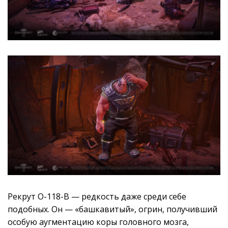
Рекрут O-118-B — редкость даже среди себе
подобных. Он — «башкавитый», огрин, получивший
особую аугментацию коры головного мозга,