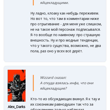
яйцекладущими.
Ну ладно, клоаку как-нибудь переживем.
Но вот то, что там в комментарии ниже
про отрыгивание - для меня уже слишком,
не на такое мой персонаж подписывался.
Я-то вообще по наивному: про страшную
внешность. Ну и про модные тенденции,
что у такого существа, возможно, не два
пола, раз оно у всех всё дерёт.
Wizzard сказал:
А откуда взялась инфа, что они
яйцекладущие?
Кто-то из обсуждающих вкинул. Я к тау и
их союзникам равнодушен так что за
Alex_Darks
обсуждением только наблюдал.