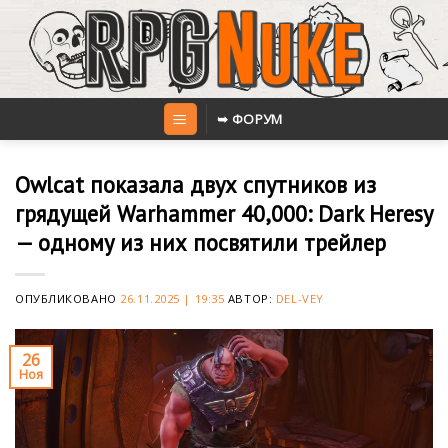
Skip
to
content
➥ ФОРУМ
Owlcat показала двух спутников из
грядущей Warhammer 40,000: Dark Heresy
— одному из них посвятили трейлер
ОПУБЛИКОВАНО
26.11.2025 | 19:35
АВТОР:
DEL-VEY
26
Ноя