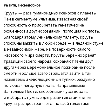
Ра’акти, Несъедобное
Крууты — раса гуманоидных ксеносов с планеты
Печ в сегментуме Ультима, известная своей
способностью приобретать генетические
особенности других созданий, поглощая их плоть.
Благодаря этому уникальному таланту, крууты
способны выжить в любой среде — в ледяной стуже,
в невыносимой жаре, на поверхности самого
жестокого мира смерти. Крууты бережно хранят
традиции своего народа, сохраняют гены друг
друга через церемониальное пожирание после
смерти и больше всего страшатся зайти в так
называемый «эволюционный тупик», бездумно
поглощая негодную плоть. Направляемые
Ваятелями Плоти, способными чувствовать
и выбирать нужные для развития стаи «нити»,
крууты распространяются по всей галактике