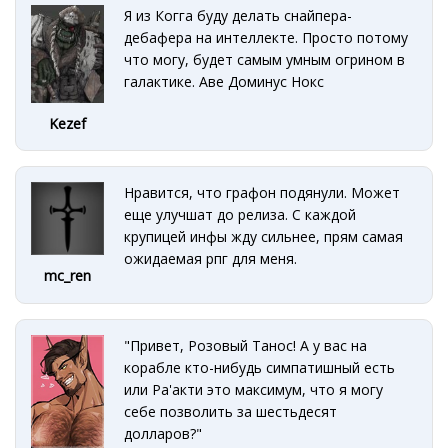
Я из Когга буду делать снайпера-
дебафера на интеллекте. Просто потому
что могу, будет самым умным огрином в
галактике. Аве Доминус Нокс
Kezef
Нравится, что графон подянули. Может
еще улучшат до релиза. С каждой
крупицей инфы жду сильнее, прям самая
ожидаемая рпг для меня.
mc_ren
"Привет, Розовый Танос! А у вас на
корабле кто-нибудь симпатишный есть
или Ра'акти это максимум, что я могу
себе позволить за шестьдесят
долларов?"