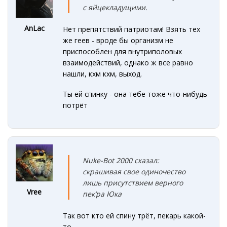
с яйцекладущими.
AnLac
Нет препятствий патриотам! Взять тех
же геев - вроде бы организм не
приспособлен для внутриполовых
взаимодействий, однако ж все равно
нашли, кхм кхм, выход.
Ты ей спинку - она тебе тоже что-нибудь
потрёт
Nuke-Bot 2000 сказал:
скрашивая свое одиночество
лишь присутствием верного
Vree
пек’ра Юка
Так вот кто ей спину трёт, пекарь какой-
то.