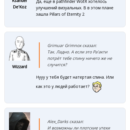
Ksander
Да, еще в pathfinder WotR хотелось
De'Koz
улучшений визуальных. В в этом плане
зашла Pillars of Eternity 2
Grimuar Grimnox сказал:
Так. Ладно. А если это Ра'акти
потрёт тебе спину
ничего же не
случится?
Wizzard
Нууу у тебя будет натертая спина. Или
как это у людей работает?
Alex_Darks сказал:
И возможны ли плотские утехи