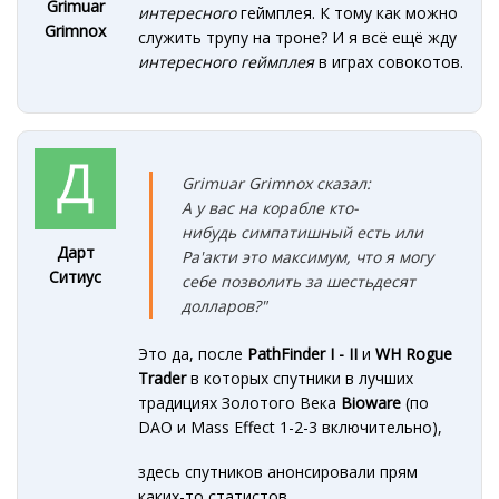
Grimuar
интересного
геймплея. К тому как можно
Grimnox
служить трупу на троне? И я всё ещё жду
интересного геймплея
в играх совокотов.
Grimuar Grimnox сказал:
А у вас на корабле кто-
нибудь симпатишный есть или
Дарт
Ра'акти это максимум, что я могу
Ситиус
себе позволить за шестьдесят
долларов?"
Это да, после
PathFinder I - II
и
WH Rogue
Trader
в которых спутники в лучших
традициях Золотого Века
Bioware
(по
DAO и Mass Effect 1-2-3 включительно),
здесь спутников анонсировали прям
каких-то статистов.