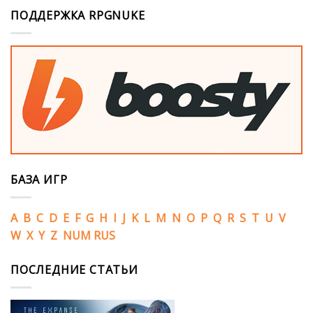
ПОДДЕРЖКА RPGNUKE
БАЗА ИГР
A
B
C
D
E
F
G
H
I
J
K
L
M
N
O
P
Q
R
S
T
U
V
W
X
Y
Z
NUM
RUS
ПОСЛЕДНИЕ СТАТЬИ