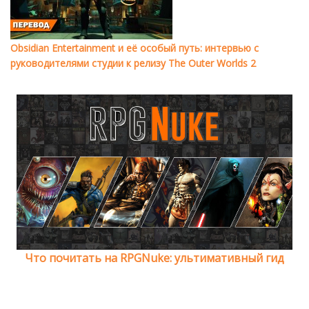
Obsidian Entertainment и её особый путь: интервью с
руководителями студии к релизу The Outer Worlds 2
Что почитать на RPGNuke: ультимативный гид