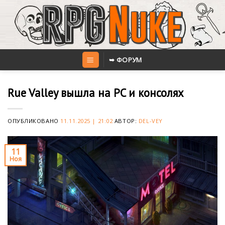
Skip
to
content
➥ ФОРУМ
Rue Valley вышла на PC и консолях
ОПУБЛИКОВАНО
11.11.2025 | 21:02
АВТОР:
DEL-VEY
11
Ноя