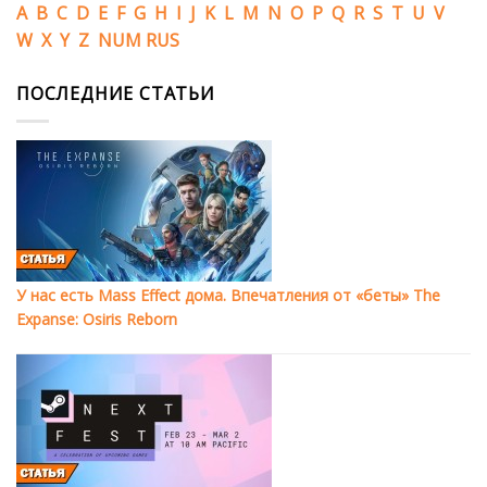
A
B
C
D
E
F
G
H
I
J
K
L
M
N
O
P
Q
R
S
T
U
V
W
X
Y
Z
NUM
RUS
ПОСЛЕДНИЕ СТАТЬИ
У нас есть Mass Effect дома. Впечатления от «беты» The
Expanse: Osiris Reborn